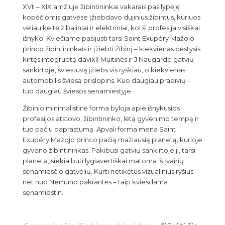
XVII – XIX amžiuje žibintininkai vakarais pasilypėję
kopėčiomis gatvėse įžiebdavo dujinius žibintus, kuriuos
vėliau keitė žibaliniai ir elektriniai, kol ši profesija visiškai
išnyko. Kviečiame pasijusti tarsi Saint Exupéry Mažojo
princo žibintininkais ir įžiebti Žibinį – kiekvienas pėstysis
kirtęs integruotą daviklį Muitinės ir J.Naugardo gatvių
sankirtoje, šviestuvą įžiebs vis ryškiau, o kiekvienas
automobilis šviesą prislopins. Kuo daugiau praeivių –
tuo daugiau šviesos senamiestyje.
Žibinio minimalistinė forma byloja apie išnykusios
profesijos atstovo, žibintininko, lėtą gyvenimo tempą ir
tuo pačiu paprastumą. Apvali forma mena Saint
Exupéry Mažojo princo pačią mažiausią planetą, kurioje
gyveno žibintininkas. Pakibusi gatvių sankirtoje ji, tarsi
planeta, siekia būti lygiavertiškai matoma iš įvairių
senamiesčio gatvėlių. Kurti netikėtus vizualinius ryšius
net nuo Nemuno pakrantės – taip kviesdama
senamiestin.