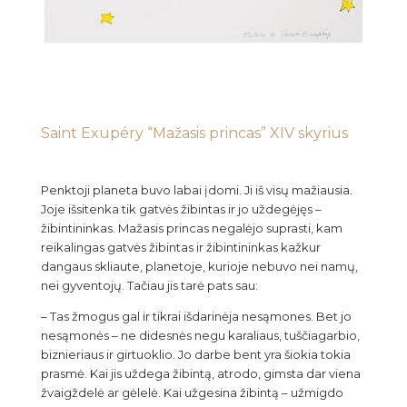
Saint Exupéry “Mažasis princas” XIV skyrius
Penktoji planeta buvo labai įdomi. Ji iš visų mažiausia.
Joje išsitenka tik gatvės žibintas ir jo uždegėjęs –
žibintininkas. Mažasis princas negalėjo suprasti, kam
reikalingas gatvės žibintas ir žibintininkas kažkur
dangaus skliaute, planetoje, kurioje nebuvo nei namų,
nei gyventojų. Tačiau jis tarė pats sau:
– Tas žmogus gal ir tikrai išdarinėja nesąmones. Bet jo
nesąmonės – ne didesnės negu karaliaus, tuščiagarbio,
biznieriaus ir girtuoklio. Jo darbe bent yra šiokia tokia
prasmė. Kai jis uždega žibintą, atrodo, gimsta dar viena
žvaigždelė ar gėlelė. Kai užgesina žibintą – užmigdo