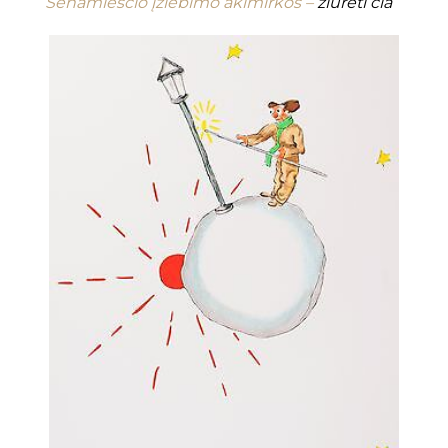
Senamiesčio įžiebimo akimirkos –
žiūrėti čia