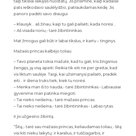
taip tiksliai laikąsis nuostatų. Jis prisiminė, kaip kadaise
pats ieškodavo saulėlydžio, patraukdamas kėdę. Jis
panoro padėti savo draugui.
– Klausyk… aš žinau, kaip tu gali pailsėti, kada norėsi…
– Aš visada noriu,- tarė žibintininkas.
Mat žmogus gali būti ir labai tikslus, ir kartu – tinginys.
Mažasis princas kalbėjo toliau:
– Tavo planeta tokia mažutė, kad tu gali, tris žingsnius
žengęs, ją visą apeiti. Reikia tik eiti ne per greitai, kad
vis liktum saulėje. Taigi, kai užsimanysi pailsėti, pradėk
eiti… ir diena truks tiek, kiek tu norėsi.
– Menka man iš to nauda,- tarė žibintininkas.- Labiausiai
gyvenime man patinka miegoti.
– Tai nieko neišeina,- tarė mažasis princas.
– Tai nieko neišeina,- tarė žibintininkas.- Labas rytas.
Ir jis užgesino žibintą.
“Šitą,- tarė sau mažasis princas, keliaudamas toliau,- šitą
visi kiti nieku laikytų: ir karalius, ir tuščiagarbis, ir