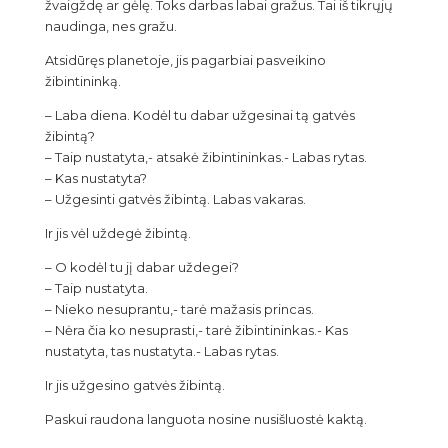
žvaigždę ar gėlę. Toks darbas labai gražus. Tai iš tikrųjų
naudinga, nes gražu.
Atsidūręs planetoje, jis pagarbiai pasveikino
žibintininką.
– Laba diena. Kodėl tu dabar užgesinai tą gatvės
žibintą?
– Taip nustatyta,- atsakė žibintininkas.- Labas rytas.
– Kas nustatyta?
– Užgesinti gatvės žibintą. Labas vakaras.
Ir jis vėl uždegė žibintą.
– O kodėl tu jį dabar uždegei?
– Taip nustatyta.
– Nieko nesuprantu,- tarė mažasis princas.
– Nėra čia ko nesuprasti,- tarė žibintininkas.- Kas
nustatyta, tas nustatyta.- Labas rytas.
Ir jis užgesino gatvės žibintą.
Paskui raudona languota nosine nusišluostė kaktą.