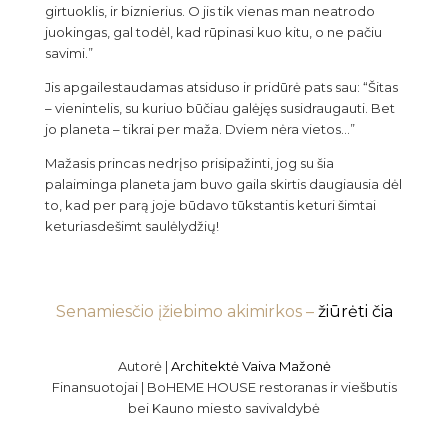
girtuoklis, ir biznierius. O jis tik vienas man neatrodo
juokingas, gal todėl, kad rūpinasi kuo kitu, o ne pačiu
savimi.”
Jis apgailestaudamas atsiduso ir pridūrė pats sau: “Šitas
– vienintelis, su kuriuo būčiau galėjęs susidraugauti. Bet
jo planeta – tikrai per maža. Dviem nėra vietos…”
Mažasis princas nedrįso prisipažinti, jog su šia
palaiminga planeta jam buvo gaila skirtis daugiausia dėl
to, kad per parą joje būdavo tūkstantis keturi šimtai
keturiasdešimt saulėlydžių!
Senamiesčio įžiebimo akimirkos –
žiūrėti čia
Autorė |
Architektė Vaiva Mažonė
Finansuotojai | BoHEME HOUSE restoranas ir viešbutis
bei Kauno miesto savivaldybė