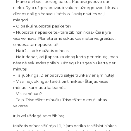
– Mano darbas – tiesiog baisus. Kadaise jis buvo dar
nieko. Rytą užgesindavau ir vakare uždegdavau. Likusią
dienos dalį galėdavau ilsėtis, o likusią nakties dalį –
miegoti…
– O paskui nuostatai pasikeitė?
– Nuostatai nepasikeitė,- tarė žibintininkas.- Čia ir yra
visa velniava! Planeta ėmė suktis kas metai vis greičiau,
o nuostatai nepasikeitė!
– Na ir?..- tarė mažasis princas.
– Na ir dabar, kai ji apsisuka vieną kartą per minutę, man
nėra nė sekundės poilsio. Uždegu ir užgesinu kartą per
minutę!
– Tai juokinga! Dienos tavo šalyje trunka vieną minutę!
– Visai nejuokinga,- tarė žibintininkas.- Štai jau visas
mėnuo, kai mudu kalbamės.
– Visas mėnuo?
– Taip. Trisdešimt minučių. Trisdešimt dienų! Labas
vakaras.
Ir jis vėl uždegė savo žibintą.
Mažasis princas žiūrėjo į jį, ir jam patiko tas žibintininkas,