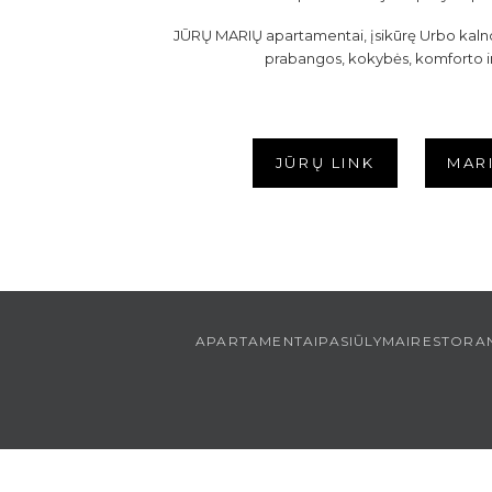
JŪRŲ MARIŲ apartamentai, įsikūrę Urbo kalno
prabangos, kokybės, komforto i
JŪRŲ LINK
MARI
APARTAMENTAI
PASIŪLYMAI
RESTORA