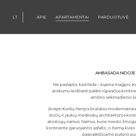
Skip
Skip
links
to
content
LT
APIE
APARTAMENTAI
PARDUOTUVĖ
AMBASADA NIDOJE
Ne paslaptis, kad Nida – kupina magijos. K
atokumu leidžianti palikti rūpesčius kontinen
amžino sekmadienio šal
Įkvėpti Kuršių Nerijos brutalios modernistinė
stočių ir jaukių medinukų architektūros kon
atostogų namus. Namus, kurie miesto žmogui 
kontinente garuojančio asfalto, o žiemą kvies
pasivaikščiojimo pušyno pu