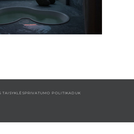
 TAISYKLĖS
PRIVATUMO POLITIKA
DUK