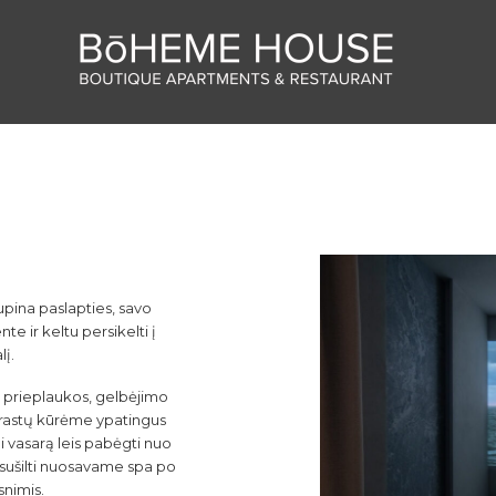
upina paslapties, savo
te ir keltu persikelti į
į.
s prieplaukos, gelbėjimo
trastų kūrėme ypatingus
vasarą leis pabėgti nuo
 sušilti nuosavame spa po
snimis.