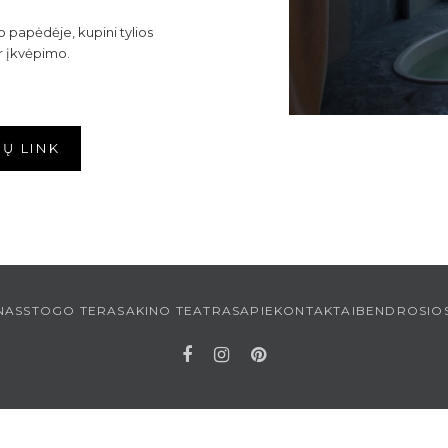
 papėdėje, kupini tylios
r įkvėpimo.
Ų LINK
NAS
STOGO TERASA
KINO TEATRAS
APIE
KONTAKTAI
BENDROSIOS