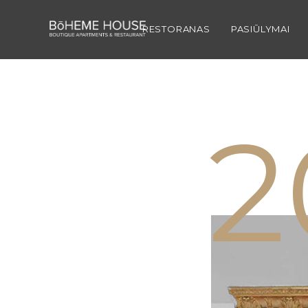
1
RESTORANAS
PASIŪLYMAI
2