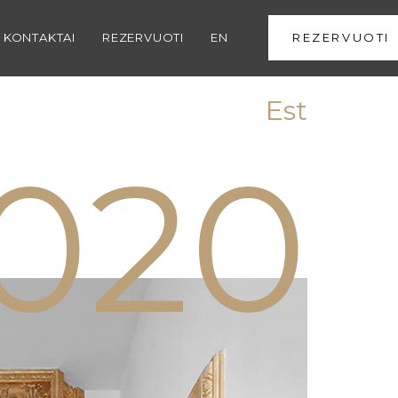
1
KONTAKTAI
REZERVUOTI
EN
REZERVUOTI
Est
0
2
0