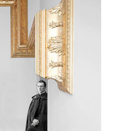
1
3
1
2
4
2
3
5
3