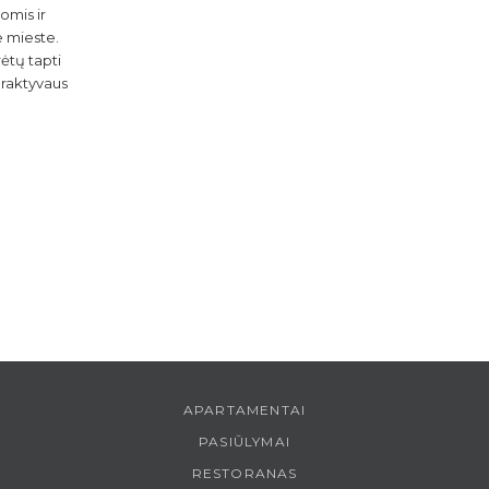
omis ir
8
e mieste.
ėtų tapti
teraktyvaus
9
APARTAMENTAI
PASIŪLYMAI
RESTORANAS