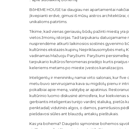
BōHEME HOUSE tai daugiau nei apartamentai nakčiai.
įkvepianti erdvė, gimusi iš mūsų aistros architektūrai, d
unikalioms patirtims.
Tikime, kad vienas geriausių būdų pažinti miestą yra p
vietos žmonių istorijas. Tad tarpukariu datuojamame
nusprendėme atkurti laikinosios sostinės gyvenimo b
kultūrinės ekstazės kupinų Nepriklausomybės metų 
vadinamas Mažuoju Paryžiumi. Paryžiumi persismelkę
tarpukario kultūros fenomenas pradėjo kurtis praėjus 
keleriems metams po mieste įvestos kanalizacijos.
Inteligentų ir menininkų namai virto salonais, kur five 
metu buvo serviruojama kava su migdolų pienu ir intr
pokalbiai apie meną, valstybę ar apatinius. Restoranuo
kultūrinio luomo diskusinė atmosfera, kur kiekvienas 
gerbiantis inteligentas turėjo vardinį staliuką, pietūs 
penktadalį vidutinės algos, o damos, pamiršusios pėd
piešdavosi siūles ant blauzdų antakių pieštukais.
Kas yra bohema? Daugelio sąmonėse bohemos sąvok