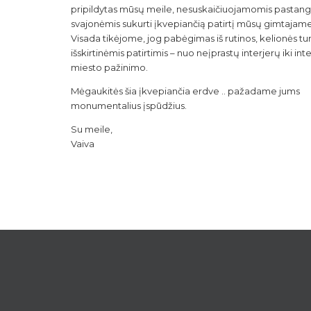
pripildytas mūsų meile, nesuskaičiuojamomis pastang
svajonėmis sukurti įkvepiančią patirtį mūsų gimtajam
Visada tikėjome, jog pabėgimas iš rutinos, kelionės tur
išskirtinėmis patirtimis – nuo neįprastų interjerų iki in
miesto pažinimo.
Mėgaukitės šia įkvepiančia erdve .. pažadame jums
monumentalius įspūdžius.
Su meile,
Vaiva