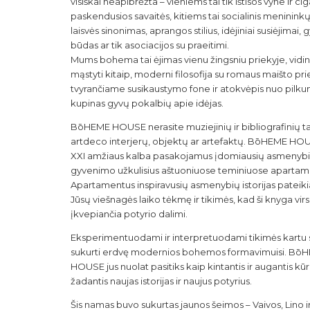
visiškai neapibrėžta – vieniems tai tik ištisos vyne ir c
paskendusios savaitės, kitiems tai socialinis meninink
laisvės sinonimas, aprangos stilius, idėjiniai susiėjimai
būdas ar tik asociacijos su praeitimi.
Mums bohema tai ėjimas vienu žingsniu priekyje, vidin
mąstyti kitaip, moderni filosofija su romaus maišto pr
tvyrančiame susikaustymo fone ir atokvėpis nuo pilku
kupinas gyvų pokalbių apie idėjas.
BōHEME HOUSE nerasite muziejinių ir bibliografinių t
artdeco interjerų, objektų ar artefaktų. BōHEME HOU
XXI amžiaus kalba pasakojamus įdomiausių asmenyb
gyvenimo užkulisius aštuoniuose teminiuose aparta
Apartamentus inspiravusių asmenybių istorijas patei
Jūsų viešnagės laiko tėkmę ir tikimės, kad ši knyga virs
įkvepiančia potyrio dalimi.
Eksperimentuodami ir interpretuodami tikimės kartu 
sukurti erdvę modernios bohemos formavimuisi. Bō
HOUSE jus nuolat pasitiks kaip kintantis ir augantis kūr
žadantis naujas istorijas ir naujus potyrius.
Šis namas buvo sukurtas jaunos šeimos – Vaivos, Lino i