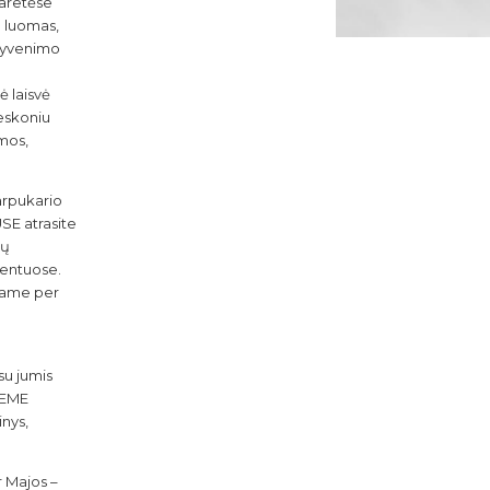
igaretėse
ų luomas,
, gyvenimo
6
ė laisvė
ieskoniu
mos,
arpukario
SE atrasite
ių
mentuose.
kiame per
7
su jumis
HEME
inys,
r Majos –