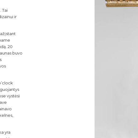
3
 Tai
izainui ir
ažįstant
4
 name
ūdą. 20
Kaunas buvo
s
vos
o’clock
iguojantys
se vystėsi
5
save
kainavo
kelnes,
a yra