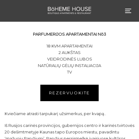
Skip
Skip
links
to
Tog
content
nav
PARFUMERIJOS APARTAMENTAI Nō3
18 KVM APARTAMENTAI
2 AUKŠTAS
VEIDRODINĖS LUBOS
NATŪRALIŲ GĖLIŲ INSTALIACIJA
TV
REZERVUOKITE
Kviečiame atrasti tarpukarį užsimerkus, per kvapą..
Iš Rusijos carinės provincijos, gubernijos centro ir karinės tvirtovės
20 dešimtmetyje Kaunas tapo Europos miestu, pavadintu
‘mažuoju Paryžiumi’. Paryžius persismelkė įvairiuose kultūros