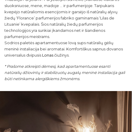
sluoksniuose, mene, madoje … ir parfumerijoje. Tarpukaris
kvepėjo natūraliomis esencijomis ir garsėjo iš natūralių alyvų
žiedų ‘Florance’ parfumerijos fabriko gaminamais ‘Lilas de
Lituanie’ kvepalais. Šios natūralių žiedų parfumerijos
technologijos yra sunkiai įkandamos net ir šiandienos
parfumerijos meistrams.
Sodrios paletės apartamentuose lovą sups natūralių gėlių
meninė instaliacija bei aromatai. Komfortiškus sapnus dovanos
universalus dvipusis
Lonas
čiužinys.
* Prašome atkreipti dėmesį, kad apartamentuose esanti
natūralių džiovintų ir stabilizuotų augalų meninė instaliacija gali
būti netinkama alergiškiems žmonėms.