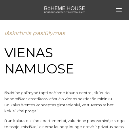
Skip
Skip
links
to
Tog
content
nav
Išskirtinis pasiūlymas
VIENAS
NAMUOSE
Išskirtinė galimybė tapti pačiame Kauno centre įsikūrusio
bohemiškos estetikos viešbučio vienos nakties šeimininku.
Unikalus šventės konceptas gimtadieniui, vestuvėms ar bet
kokiai kitai progai.
8 unikalaus dizaino apartamentai, vakarienė panoraminėje stogo
terasoje, mistiškoji cinema laundry lounge erdvė ir privatus baras.